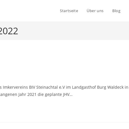
Startseite
Über uns
Blog
 2022
2
s Imkervereins BIV Steinachtal e.V im Landgasthof Burg Waldeck in
gangenen Jahr 2021 die geplante JHV…