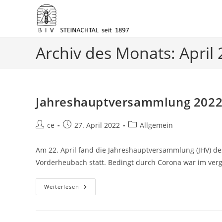
Zum
Archiv des Monats: April
Inhalt
springen
Jahreshauptversammlung 202
Beitrags-
Beitrag
Beitrags-
ce
27. April 2022
Allgemein
Autor:
veröffentlicht:
Kategorie:
Am 22. April fand die Jahreshauptversammlung (JHV) de
Vorderheubach statt. Bedingt durch Corona war im ver
Jahreshauptversammlung
Weiterlesen
2022