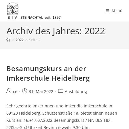
Menü
Zum
Archiv des Jahres: 2022
Inhalt
springen
>
2022
>
Seite 2
Besamungskurs an der
Imkerschule Heidelberg
Beitrags-
Beitrag
Beitrags-
ce
31. Mai 2022
Ausbildung
Autor:
veröffentlicht:
Kategorie:
Sehr geehrte Imkerinnen und Imker,die Imkerschule in
69123 Heidelberg, Schützenstraße 1a, bietet einen neuen
Kurs an: 16.+17.07.2022 Besamungskurs / Nr. BES-HD-
22(Sa.+So.) Uhrzeit:Beginn jeweils 9:30 Uhr