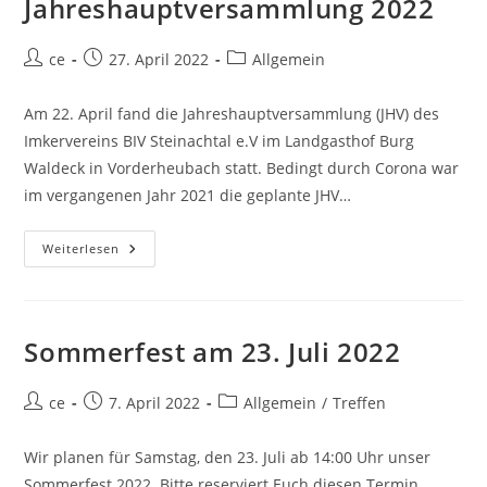
Jahreshauptversammlung 2022
Beitrags-
Beitrag
Beitrags-
ce
27. April 2022
Allgemein
Autor:
veröffentlicht:
Kategorie:
Am 22. April fand die Jahreshauptversammlung (JHV) des
Imkervereins BIV Steinachtal e.V im Landgasthof Burg
Waldeck in Vorderheubach statt. Bedingt durch Corona war
im vergangenen Jahr 2021 die geplante JHV…
Jahreshauptversammlung
Weiterlesen
2022
Sommerfest am 23. Juli 2022
Beitrags-
Beitrag
Beitrags-
ce
7. April 2022
Allgemein
/
Treffen
Autor:
veröffentlicht:
Kategorie:
Wir planen für Samstag, den 23. Juli ab 14:00 Uhr unser
Sommerfest 2022. Bitte reserviert Euch diesen Termin.