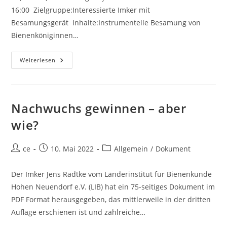
16:00 Zielgruppe:Interessierte Imker mit
Besamungsgerät Inhalte:Instrumentelle Besamung von
Bienenköniginnen…
Besamungskurs
Weiterlesen
An
Der
Imkerschule
Heidelberg
Nachwuchs gewinnen – aber
wie?
Beitrags-
Beitrag
Beitrags-
ce
10. Mai 2022
Allgemein
/
Dokument
Autor:
veröffentlicht:
Kategorie:
Der Imker Jens Radtke vom Länderinstitut für Bienenkunde
Hohen Neuendorf e.V. (LIB) hat ein 75-seitiges Dokument im
PDF Format herausgegeben, das mittlerweile in der dritten
Auflage erschienen ist und zahlreiche…