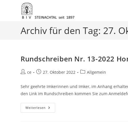
Zum
Archiv für den Tag: 27. 
Inhalt
springen
Rundschreiben Nr. 13-2022 Ho
Beitrags-
Beitrag
Beitrags-
ce
27. Oktober 2022
Allgemein
Autor:
veröffentlicht:
Kategorie:
Sehr geehrte Imkerinnen und Imker, im Anhang erhalte
den Link im Rundschreiben kommen Sie zum Anmeldefor
Rundschreiben
Weiterlesen
Nr.
13-
2022
Honigprämierung
2023